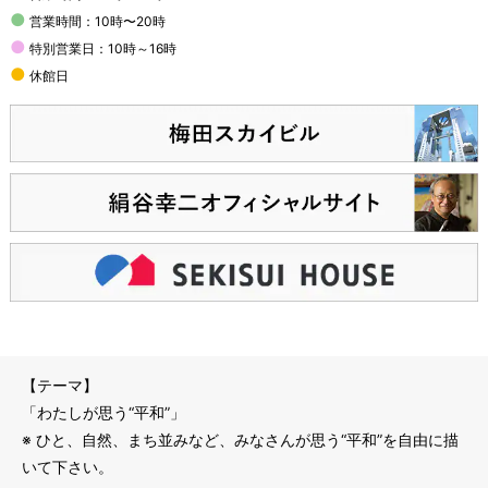
●
営業時間：10時〜20時
●
特別営業日：10時～16時
●
休館日
絹谷幸ニ天空美術館では、「第４回キッズ絵画 コンクール」を
開催いたします。本コンクールは、全国の子どもたちに創造の歓
び楽しみを体感してもらう当館の柱と位置付けるものであり、
「キッズ・ファースト」を推進する美術館運営母体である積水ハ
ウスの文化振興事業の一環でもあります。
この度の第４回でも、一人でも多くの子どもたちに美術・芸術の
楽しさを伝えるとともに、次世代を担う新しい可能性の発掘と、
絵を描くことを通して明日への希望を育む機会となることを願っ
ています。
【テーマ】
「わたしが思う“平和”」
※ ひと、自然、まち並みなど、みなさんが思う“平和”を自由に描
いて下さい。