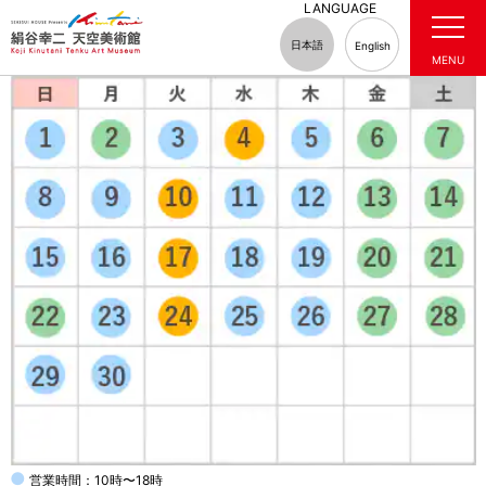
LANGUAGE
日本語
English
MENU
お知らせ・イベント情報
イベント
第4回 絹谷幸二 天空美術館キッズ絵画コンク
ール開催のお知らせ
●
営業時間：10時〜18時