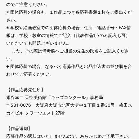
のでご注意ください。
※ 団体応募の場合も、１作品につき各応募書類１枚をご提出くだ
さい。
※ 学校や絵画教室での団体応募の場合、住所・電話番号・FAX情
報は、学校・教室の情報でご記入（代表作品1点のみ記入も可）
いただいても問題ございません。
また、その際は備考欄へご担当の先生の氏名をご記入くださ
い。
※ 団体応募の場合、なるべく応募作品と出品申込書の並び順を合
わせてご応募ください。
【作品応募先住所】
絹谷幸二 天空美術館「キッズコンクール」事務局
〒531-0076 大阪府大阪市北区大淀中１丁目１番30号 梅田ス
カイビル タワーウエスト27階
【作品返却】
応募作品の返却はいたしませんので、あらかじめご了承下さい。