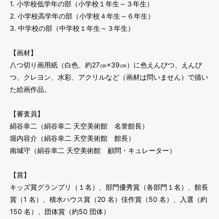
1. 小学校低学年の部（小学校１年生～３年生）
2. 小学校高学年の部（小学校４年生～６年生）
3. 中学校の部（中学校１年生～３年生）
【画材】
八つ切り画用紙（白色、約27㎝×39㎝）に色えんぴつ、えんぴ
つ、クレヨン、水彩、アクリルなど（画材は問いません）で描い
た絵画作品。
【審査員】
絹谷幸二（絹谷幸二 天空美術館 名誉館長）
堀内容介（絹谷幸二 天空美術館 館長）
南城守（絹谷幸二 天空美術館 顧問・キュレーター）
【賞】
キッズ賞グランプリ（１名）、部門優秀賞（各部門１名）、館長
賞（1 名）、積水ハウス賞（20 名）佳作賞（50 名）、入選（約
150 名）、団体賞（約50 団体）